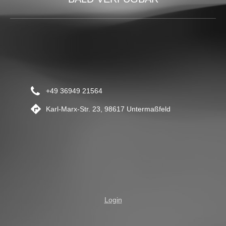
+49 36949 21564
Karl-Marx-Str. 23, 98617 Untermaßfeld
Login